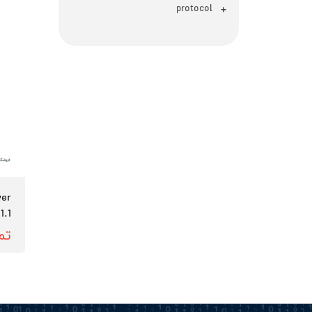
protocol
ver
1.1
تم