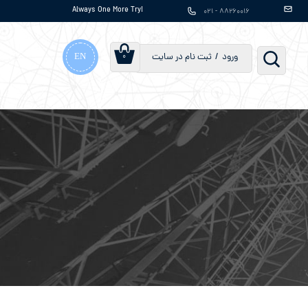
Always One More Try!
۸۸۲۶۰۰۱۶ - ۰۲۱
EN
ورود
/
ثبت نام در سایت
۰
حساب کاربری من
تغییر گذر واژه
سفارشات
خروج از حساب
کاربری