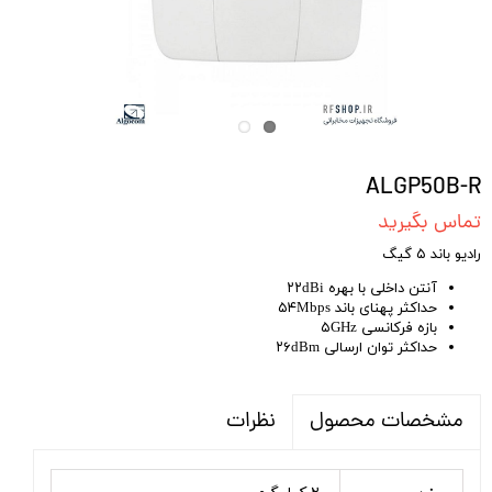
ALGP50B-R
تماس بگیرید
رادیو باند ۵ گیگ
آنتن داخلی با بهره ۲۲dBi
حداکثر پهنای باند ۵۴Mbps
بازه فرکانسی ۵GHz
حداکثر توان ارسالی ۲۶dBm
نظرات
مشخصات محصول