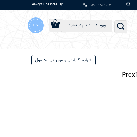
Always One More Try!
۸۸۲۶۰۰۱۶ - ۰۲۱
EN
ورود
/
ثبت نام در سایت
۰
حساب کاربری من
تغییر گذر واژه
سفارشات
شرایط گارانتی و مرجوعی محصول
خروج از حساب
Prox
کاربری