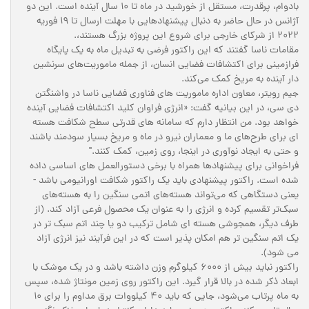
بادوام، پرقدرت، مستقل از خورشید در ماه تا 10 سال آینده است. این دو
آژانس در حال حاضر به دنبال پیشنهادهایی با مهلت ارسال تا 19 فوریه
2022 از شرکای خارجی برای شروع این پروژه بزرگ هستند،.
مقامات ناسا گفتند که این راکتور فرضی به تبدیل ماه به یک پایگاه
فرازمینی برای اکتشافات فضایی انسان، از جمله ماموریت‌های سرنشین
دار آینده به مریخ کمک می‌کند.
جیم رویتر، معاون اداره ماموریت های فناوری فضایی ناسا در واشنگتن
دی سی، در این بیانیه گفت: «انرژی فراوان کلید اکتشافات فضایی آینده
خواهد بود. من انتظار دارم که سامانه های قدرتی سطح شکافت هسته
ای برای طرح‌های ما و معماران نیرو در ماه و مریخ بسیار سودمند باشند
و حتی به ایجاد نوآوری‌ در اینجا، روی زمین، کمک کنند."
فراخوانی برای پیشنهادها همراه با برخی دستورالعمل های اساسی داده
شده است. راکتور پیشنهادی باید یک راکتور شکافت اورانیومی باشد -
یعنی دستگاهی که می‌تواند هسته‌های اتمی سنگین را به هسته‌های
سبک‌تر تقسیم کرده و انرژی را به عنوان یک محصول فرعی آزاد کند. (از
طرف دیگر، همجوشی هسته ای شامل ترکیب دو یا چند اتم سبک تر در
یک اتم سنگین تر هم امکان پذیر است که در این فرآیند نیز انرژی آزاد
می شود).
راکتور نباید بیش از 6000 کیلوگرم وزن داشته باشد و در یک موشک با
ابعاد ذکر شده در بالا قرار گیرد. این راکتور روی زمین مونتاژ شده، سپس
به ماه پرتاب می‌شود، جایی که باید 40 کیلووات برق مداوم را برای 10