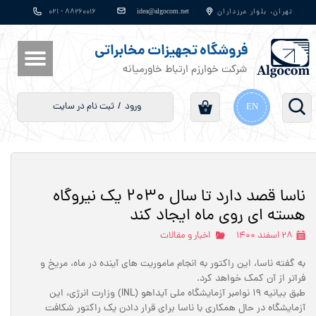
​​​​​​​​​​​​​​idea@algocom.net
تهران، بلوار مرزداران
۸۸۲۶۰۰۱۶ - ۰۲۱
حساب کاربری من
فروشگاه تجهیزات مخابراتی
تغییر گذر واژه
شرکت خوارزم ارتباط خاورمیانه
سفارشات
ورود
/
ثبت نام در سایت
EN
۰
خروج از حساب کاربری
ناسا قصد دارد تا سال 2030 یک نیروگاه
هسته ای روی ماه ایجاد کند
۲۸ اسفند ۱۴۰۰
اخبار و مقالات
به گفته ناسا، این راکتور به انجام ماموریت های آینده در ماه، مریخ و
فراتر از آن کمک خواهد کرد.
طبق بیانیه 19 نوامبر آزمایشگاه ملی آیداهو (INL) وزارت انرژی، این
آزمایشگاه در حال همکاری با ناسا برای قرار دادن یک راکتور شکافت