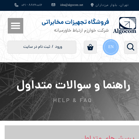
​​​​​​​​​​​​​​idea@algocom.net
تهران، بلوار مرزداران
۸۸۲۶۰۰۱۶ - ۰۲۱
حساب کاربری من
فروشگاه تجهیزات مخابراتی
تغییر گذر واژه
شرکت خوارزم ارتباط خاورمیانه
سفارشات
ورود
/
ثبت نام در سایت
EN
۰
خروج از حساب کاربری
راهنما و سوالات متداول
HELP & FAQ
پرسش‌های متداول